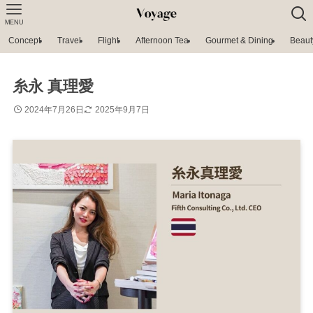
MENU
Concept
Travel
Flight
Afternoon Tea
Gourmet & Dining
Beaut
糸永 真理愛
2024年7月26日
2025年9月7日