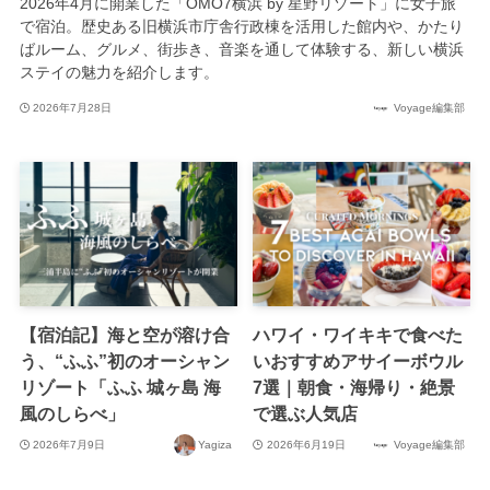
2026年4月に開業した「OMO7横浜 by 星野リゾート」に女子旅
で宿泊。歴史ある旧横浜市庁舎行政棟を活用した館内や、かたり
ばルーム、グルメ、街歩き、音楽を通して体験する、新しい横浜
ステイの魅力を紹介します。
2026年7月28日
Voyage編集部
【宿泊記】海と空が溶け合
ハワイ・ワイキキで食べた
う、“ふふ”初のオーシャン
いおすすめアサイーボウル
リゾート「ふふ 城ヶ島 海
7選｜朝食・海帰り・絶景
風のしらべ」
で選ぶ人気店
2026年7月9日
Yagiza
2026年6月19日
Voyage編集部