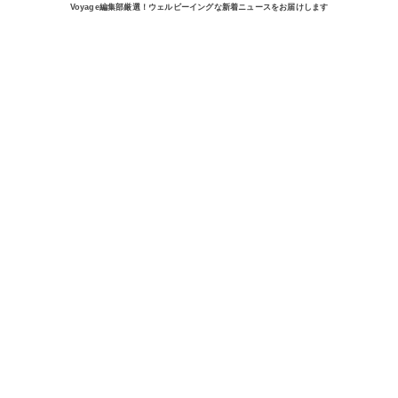
Voyage編集部厳選！ウェルビーイングな新着ニュースをお届けします