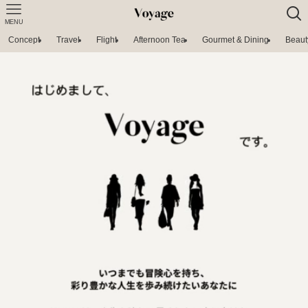
MENU
Concept
Travel
Flight
Afternoon Tea
Gourmet & Dining
Beaut