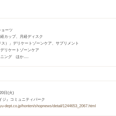
ショーツ
月経カップ、月経ディスク
ンプリス）」デリケートゾーンケア、サプリメント
」デリケートゾーンケア
ーニング ほか….
20日(火)
イジ』コミュニティパーク
yu-dept.co.jp/honten/shopnews/detail/1244653_2067.html