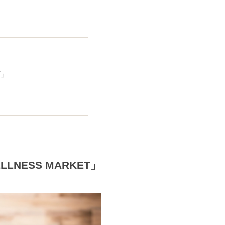
。
T」
ESS MARKET」