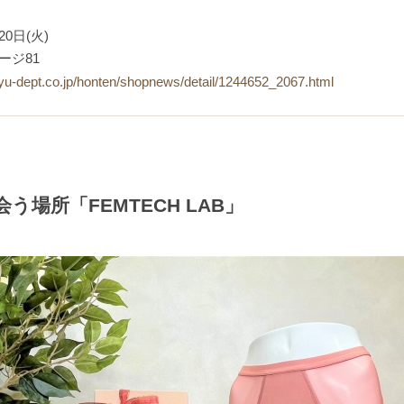
20日(火)
ージ81
yu-dept.co.jp/honten/shopnews/detail/1244652_2067.html
場所「FEMTECH LAB」