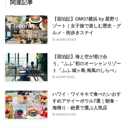
関連記事
【宿泊記】OMO7横浜 by 星野リ
ゾート｜女子旅で楽しむ歴史・グ
ルメ・街歩きステイ
2026年7月28日
【宿泊記】海と空が溶け合
う、“ふふ”初のオーシャンリゾー
ト「ふふ 城ヶ島 海風のしらべ」
2026年7月9日
ハワイ・ワイキキで食べたいおす
すめアサイーボウル7選｜朝食・
海帰り・絶景で選ぶ人気店
2026年6月19日