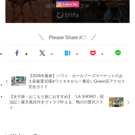
Follow Me
Please Share it♡
【2026年最新】ハワイ・ホールフーズマーケットのお
土産厳選10選&ワイキキから一番近いQueen店アクセス
完全ガイド
【女子旅・おこもり旅におすすめ】「LA SHORO」宿
泊記｜露天風呂付きヴィラで叶える、鴨川の贅沢ステ
イ