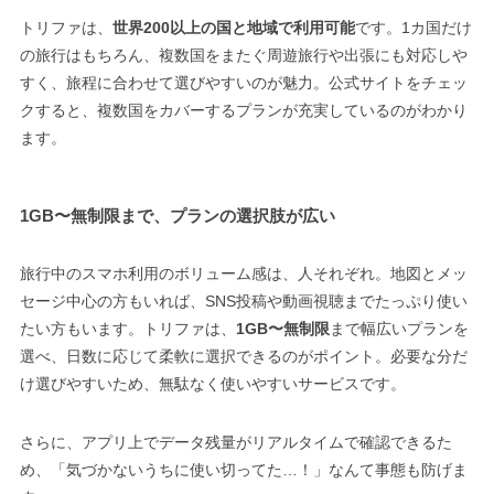
トリファは、
世界200以上の国と地域で利用可能
です。1カ国だけ
の旅行はもちろん、複数国をまたぐ周遊旅行や出張にも対応しや
すく、旅程に合わせて選びやすいのが魅力。公式サイトをチェッ
クすると、複数国をカバーするプランが充実しているのがわかり
ます。
1GB〜無制限まで、プランの選択肢が広い
旅行中のスマホ利用のボリューム感は、人それぞれ。地図とメッ
セージ中心の方もいれば、SNS投稿や動画視聴までたっぷり使い
たい方もいます。トリファは、
1GB〜無制限
まで幅広いプランを
選べ、日数に応じて柔軟に選択できるのがポイント。必要な分だ
け選びやすいため、無駄なく使いやすいサービスです。
さらに、アプリ上でデータ残量がリアルタイムで確認できるた
め、「気づかないうちに使い切ってた…！」なんて事態も防げま